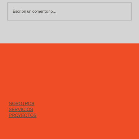
Escribir un comentario...
Tu título: ¿Qué producto has probado y
examinado?
NOSOTROS
SERVICIOS
PROYECTOS